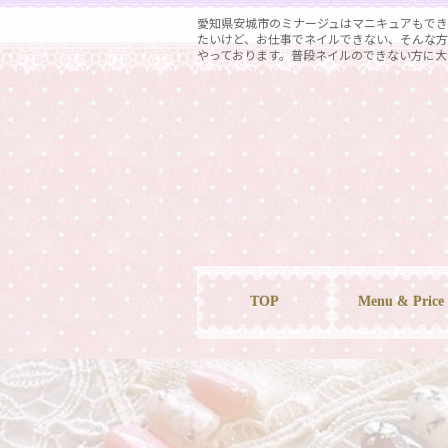
コ
ナ
愛知県安城市のミナージュはマニキュアもでき
ン
ビ
たいけど、お仕事でネイルできない、そんな方
やっております。普段ネイルのできない方に大
テ
ゲ
ン
ー
ツ
シ
へ
ョ
ス
ン
キ
に
ッ
移
プ
動
TOP
Menu & Price