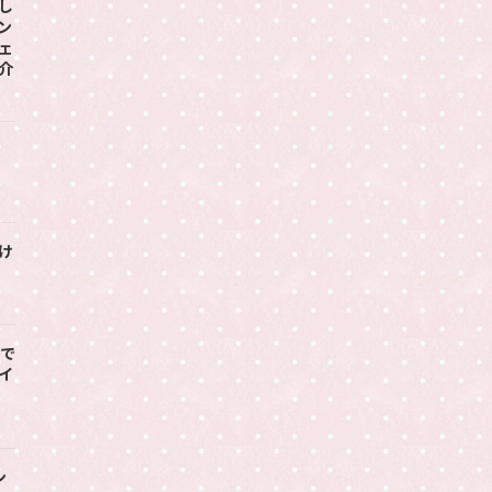
し
ン
ェ
介
け
で
イ
ン