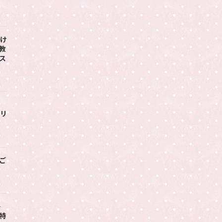
老け
教
ス
シリ
ご
キ
特