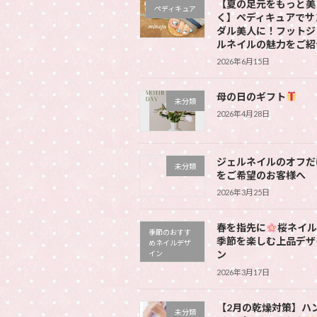
【夏の足元をもっと美
ペディキュア
く】ペディキュアでサ
ダル美人に！フットジ
ルネイルの魅力をご紹
2026年6月15日
母の日のギフト
未分類
2026年4月28日
ジェルネイルのオフだ
未分類
をご希望のお客様へ
2026年3月25日
春を指先に
桜ネイル
季節のおすす
季節を楽しむ上品デザ
めネイルデザ
ン
イン
2026年3月17日
【2月の乾燥対策】ハ
未分類