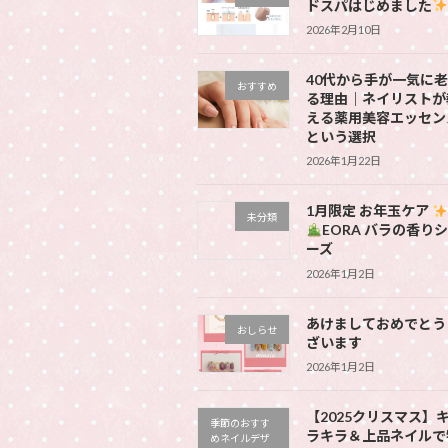
ドスパはじめました
2026年2月10日
40代から手が一気に
おすすめ
る理由｜ネイリストが
える薬用美容エッセン
という選択
2026年1月22日
1月限定 お年玉ケア
未分類
EORA バラの香り
ーズ
2026年1月2日
あけましておめでとう
おしらせ
ざいます
2026年1月2日
【2025クリスマス】
季節のおすす
ラキラ＆上品ネイルで
めネイルデザ